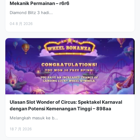
Mekanik Permainan – r6r6
Diamond Blitz 3 hadi...
04 8 月 2026
Ulasan Slot Wonder of Circus: Spektakel Karnaval
dengan Potensi Kemenangan Tinggi – 898aa
Melangkah masuk ke b...
18 7 月 2026