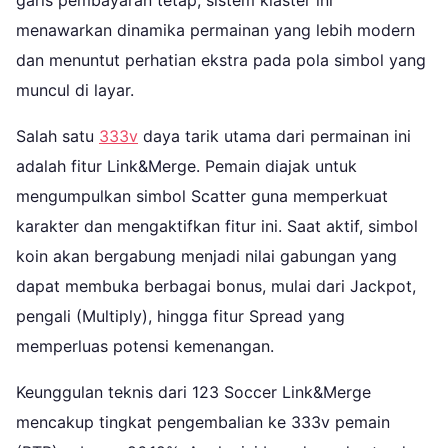
menawarkan dinamika permainan yang lebih modern
dan menuntut perhatian ekstra pada pola simbol yang
muncul di layar.
Salah satu
333v
daya tarik utama dari permainan ini
adalah fitur Link&Merge. Pemain diajak untuk
mengumpulkan simbol Scatter guna memperkuat
karakter dan mengaktifkan fitur ini. Saat aktif, simbol
koin akan bergabung menjadi nilai gabungan yang
dapat membuka berbagai bonus, mulai dari Jackpot,
pengali (Multiply), hingga fitur Spread yang
memperluas potensi kemenangan.
Keunggulan teknis dari 123 Soccer Link&Merge
mencakup tingkat pengembalian ke 333v pemain