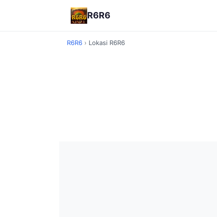
R6R6
R6R6
›
Lokasi R6R6