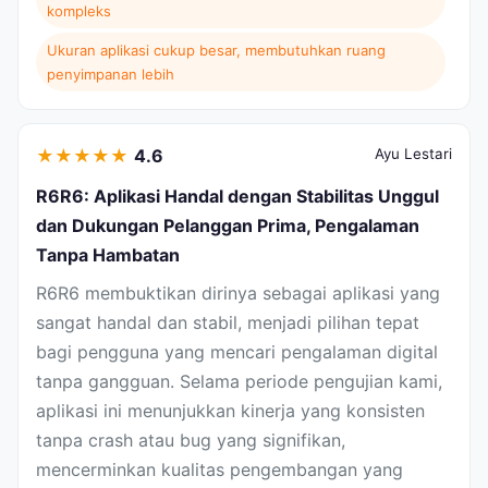
kompleks
Ukuran aplikasi cukup besar, membutuhkan ruang
penyimpanan lebih
★
★
★
★
★
4.6
Ayu Lestari
R6R6: Aplikasi Handal dengan Stabilitas Unggul
dan Dukungan Pelanggan Prima, Pengalaman
Tanpa Hambatan
R6R6 membuktikan dirinya sebagai aplikasi yang
sangat handal dan stabil, menjadi pilihan tepat
bagi pengguna yang mencari pengalaman digital
tanpa gangguan. Selama periode pengujian kami,
aplikasi ini menunjukkan kinerja yang konsisten
tanpa crash atau bug yang signifikan,
mencerminkan kualitas pengembangan yang