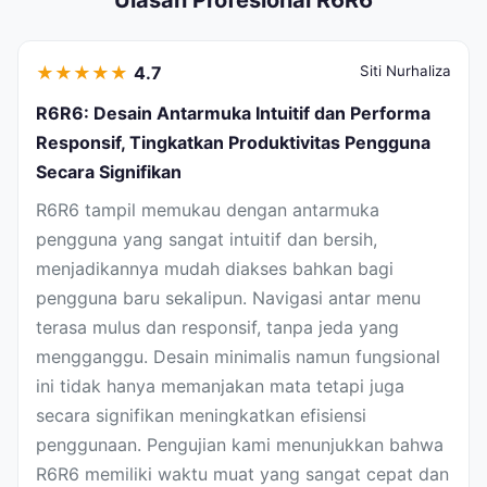
Ulasan Profesional R6R6
★
★
★
★
★
4.7
Siti Nurhaliza
R6R6: Desain Antarmuka Intuitif dan Performa
Responsif, Tingkatkan Produktivitas Pengguna
Secara Signifikan
R6R6 tampil memukau dengan antarmuka
pengguna yang sangat intuitif dan bersih,
menjadikannya mudah diakses bahkan bagi
pengguna baru sekalipun. Navigasi antar menu
terasa mulus dan responsif, tanpa jeda yang
mengganggu. Desain minimalis namun fungsional
ini tidak hanya memanjakan mata tetapi juga
secara signifikan meningkatkan efisiensi
penggunaan. Pengujian kami menunjukkan bahwa
R6R6 memiliki waktu muat yang sangat cepat dan