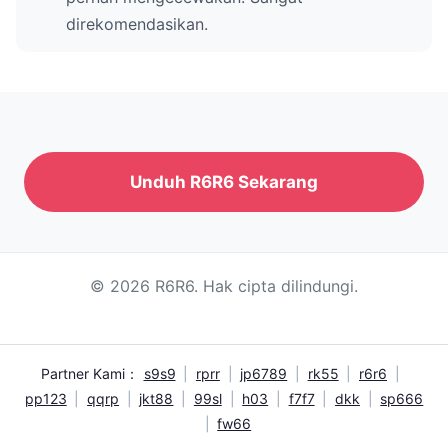
direkomendasikan.
Unduh R6R6 Sekarang
© 2026 R6R6. Hak cipta dilindungi.
Partner Kami：
s9s9
|
rprr
|
jp6789
|
rk55
|
r6r6
|
pp123
|
qqrp
|
jkt88
|
99sl
|
h03
|
f7f7
|
dkk
|
sp666
|
fw66