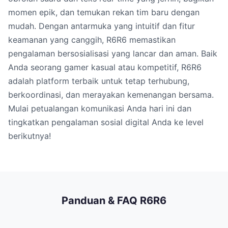
momen epik, dan temukan rekan tim baru dengan
mudah. Dengan antarmuka yang intuitif dan fitur
keamanan yang canggih, R6R6 memastikan
pengalaman bersosialisasi yang lancar dan aman. Baik
Anda seorang gamer kasual atau kompetitif, R6R6
adalah platform terbaik untuk tetap terhubung,
berkoordinasi, dan merayakan kemenangan bersama.
Mulai petualangan komunikasi Anda hari ini dan
tingkatkan pengalaman sosial digital Anda ke level
berikutnya!
Panduan & FAQ R6R6