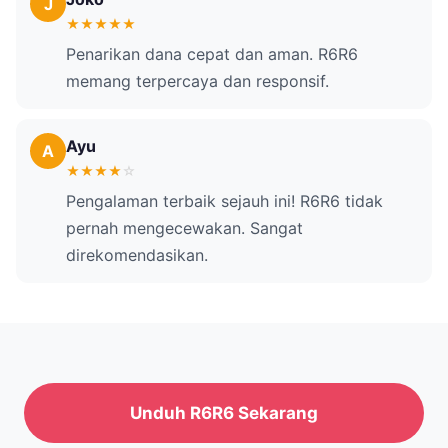
J
★
★
★
★
★
Penarikan dana cepat dan aman. R6R6
memang terpercaya dan responsif.
Ayu
A
★
★
★
★
☆
Pengalaman terbaik sejauh ini! R6R6 tidak
pernah mengecewakan. Sangat
direkomendasikan.
Unduh R6R6 Sekarang