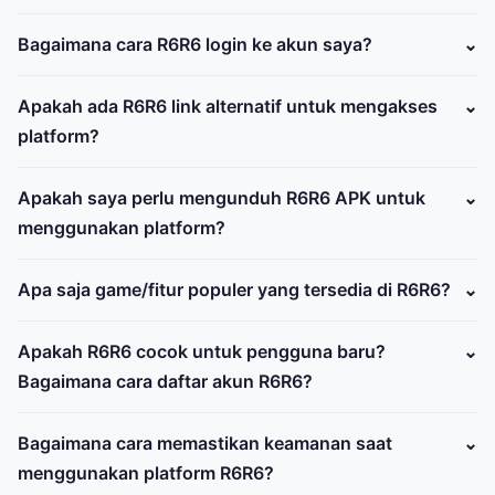
Bagaimana cara R6R6 login ke akun saya?
Apakah ada R6R6 link alternatif untuk mengakses
platform?
Apakah saya perlu mengunduh R6R6 APK untuk
menggunakan platform?
Apa saja game/fitur populer yang tersedia di R6R6?
Apakah R6R6 cocok untuk pengguna baru?
Bagaimana cara daftar akun R6R6?
Bagaimana cara memastikan keamanan saat
menggunakan platform R6R6?