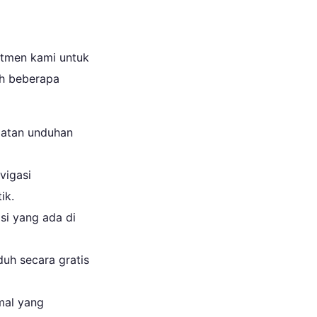
tmen kami untuk
ah beberapa
patan unduhan
vigasi
ik.
si yang ada di
uh secara gratis
mal yang