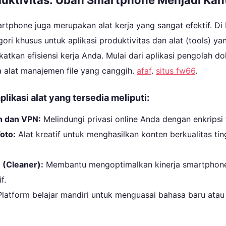
duktivitas: Ubah Smartphone Menjadi Kant
artphone juga merupakan alat kerja yang sangat efektif. Di
ri khusus untuk aplikasi produktivitas dan alat (tools) ya
kan efisiensi kerja Anda. Mulai dari aplikasi pengolah do
a alat manajemen file yang canggih.
afaf
.
situs fw66
.
plikasi alat yang tersedia meliputi:
n dan VPN:
Melindungi privasi online Anda dengan enkripsi t
oto:
Alat kreatif untuk menghasilkan konten berkualitas tin
 (Cleaner):
Membantu mengoptimalkan kinerja smartphone
f.
latform belajar mandiri untuk menguasai bahasa baru atau