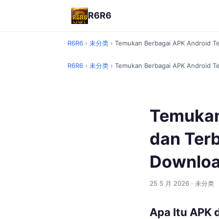
R6R6
R6R6
›
未分类
›
Temukan Berbagai APK Android Te
R6R6
›
未分类
›
Temukan Berbagai APK Android Te
Temukan
dan Terb
Downloa
25 5 月 2026
· 未分类
Apa Itu APK 