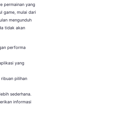
e permainan yang
l game, mulai dari
gulan mengunduh
a tidak akan
gan performa
plikasi yang
ibuan pilihan
lebih sederhana.
erikan informasi