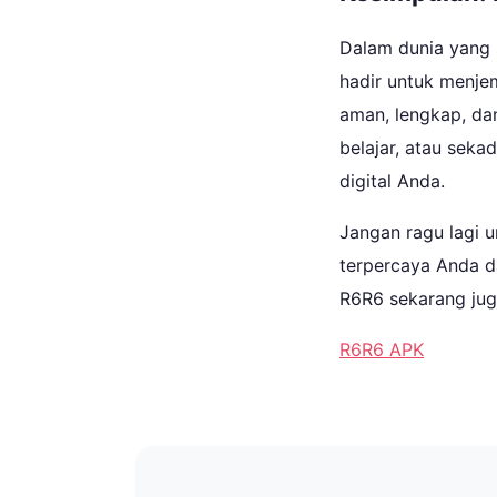
Dalam dunia yang s
hadir untuk menje
aman, lengkap, da
belajar, atau seka
digital Anda.
Jangan ragu lagi u
terpercaya Anda d
R6R6 sekarang jug
R6R6 APK