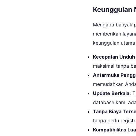
Keunggulan 
Mengapa banyak p
memberikan layana
keunggulan utama 
Kecepatan Unduh 
maksimal tanpa ba
Antarmuka Pengg
memudahkan Anda m
Update Berkala:
Ti
database kami adal
Tanpa Biaya Ters
tanpa perlu registr
Kompatibilitas Lua