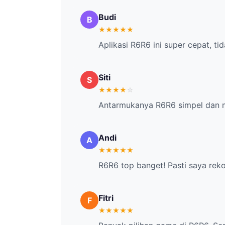
Budi
B
★
★
★
★
★
Aplikasi R6R6 ini super cepat, ti
Siti
S
★
★
★
★
☆
Antarmukanya R6R6 simpel dan m
Andi
A
★
★
★
★
★
R6R6 top banget! Pasti saya rek
Fitri
F
★
★
★
★
★