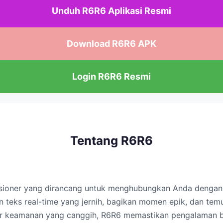
Unduh R6R6 Aplikasi Resmi
Download R6R6 APK
Login R6R6 Resmi
Tentang R6R6
lusioner yang dirancang untuk menghubungkan Anda dengan
an teks real-time yang jernih, bagikan momen epik, dan te
tur keamanan yang canggih, R6R6 memastikan pengalaman be