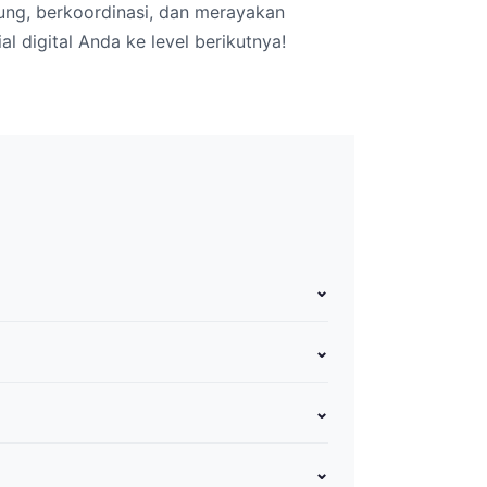
bung, berkoordinasi, dan merayakan
 digital Anda ke level berikutnya!