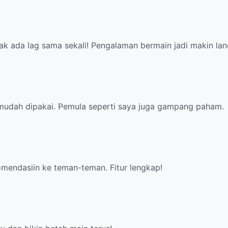
dak ada lag sama sekali! Pengalaman bermain jadi makin lan
udah dipakai. Pemula seperti saya juga gampang paham.
omendasiin ke teman-teman. Fitur lengkap!