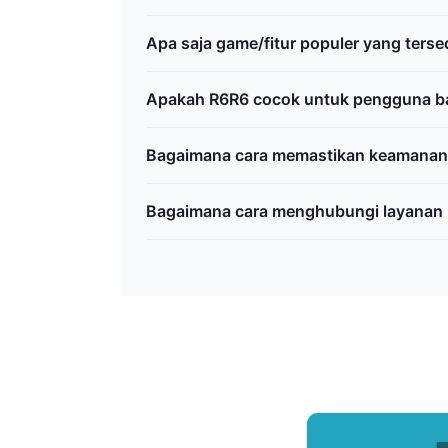
Apa saja game/fitur populer yang terse
Apakah R6R6 cocok untuk pengguna ba
Bagaimana cara memastikan keamanan
Bagaimana cara menghubungi layanan