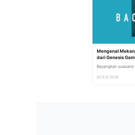
Mengenal Mekani
dari Genesis Gam
Bayangkan suasana k
02 6 月 2026