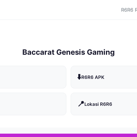
R6R6 
Baccarat Genesis Gaming
⬇️
R6R6 APK
📍
Lokasi R6R6