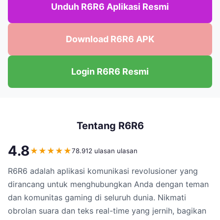
Unduh R6R6 Aplikasi Resmi
Download R6R6 APK
Login R6R6 Resmi
Tentang R6R6
4.8
★
★
★
★
★
78.912 ulasan ulasan
R6R6 adalah aplikasi komunikasi revolusioner yang
dirancang untuk menghubungkan Anda dengan teman
dan komunitas gaming di seluruh dunia. Nikmati
obrolan suara dan teks real-time yang jernih, bagikan