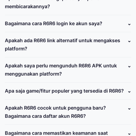
membicarakannya?
Bagaimana cara R6R6 login ke akun saya?
Apakah ada R6R6 link alternatif untuk mengakses
platform?
Apakah saya perlu mengunduh R6R6 APK untuk
menggunakan platform?
Apa saja game/fitur populer yang tersedia di R6R6?
Apakah R6R6 cocok untuk pengguna baru?
Bagaimana cara daftar akun R6R6?
Bagaimana cara memastikan keamanan saat