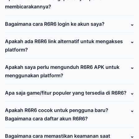
membicarakannya?
Bagaimana cara R6R6 login ke akun saya?
Apakah ada R6R6 link alternatif untuk mengakses
platform?
Apakah saya perlu mengunduh R6R6 APK untuk
menggunakan platform?
Apa saja game/fitur populer yang tersedia di R6R6?
Apakah R6R6 cocok untuk pengguna baru?
Bagaimana cara daftar akun R6R6?
Bagaimana cara memastikan keamanan saat