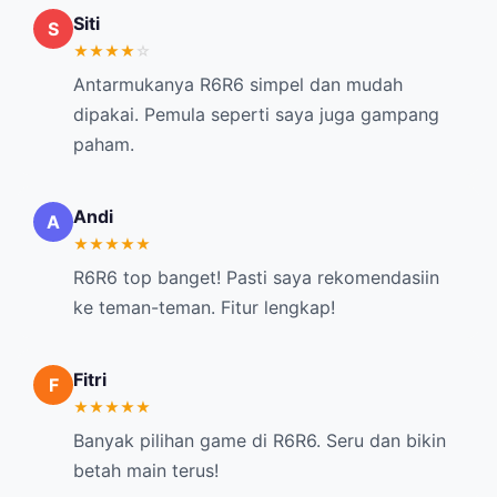
Siti
S
★
★
★
★
☆
Antarmukanya R6R6 simpel dan mudah
dipakai. Pemula seperti saya juga gampang
paham.
Andi
A
★
★
★
★
★
R6R6 top banget! Pasti saya rekomendasiin
ke teman-teman. Fitur lengkap!
Fitri
F
★
★
★
★
★
Banyak pilihan game di R6R6. Seru dan bikin
betah main terus!