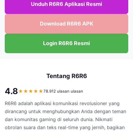
Unduh R6R6 Aplikasi Resmi
Download R6R6 APK
Login R6R6 Resmi
Tentang R6R6
4.8
★
★
★
★
★
78.912 ulasan ulasan
R6R6 adalah aplikasi komunikasi revolusioner yang
dirancang untuk menghubungkan Anda dengan teman
dan komunitas gaming di seluruh dunia. Nikmati
obrolan suara dan teks real-time yang jernih, bagikan