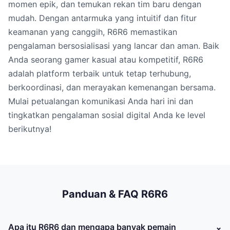
momen epik, dan temukan rekan tim baru dengan
mudah. Dengan antarmuka yang intuitif dan fitur
keamanan yang canggih, R6R6 memastikan
pengalaman bersosialisasi yang lancar dan aman. Baik
Anda seorang gamer kasual atau kompetitif, R6R6
adalah platform terbaik untuk tetap terhubung,
berkoordinasi, dan merayakan kemenangan bersama.
Mulai petualangan komunikasi Anda hari ini dan
tingkatkan pengalaman sosial digital Anda ke level
berikutnya!
Panduan & FAQ R6R6
Apa itu R6R6 dan mengapa banyak pemain