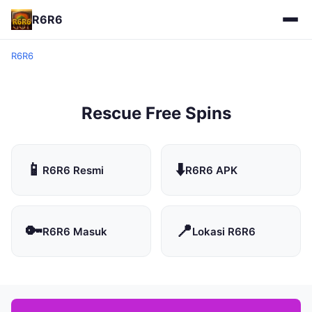
R6R6
R6R6
Rescue Free Spins
📱
⬇️
R6R6 Resmi
R6R6 APK
🔑
📍
R6R6 Masuk
Lokasi R6R6