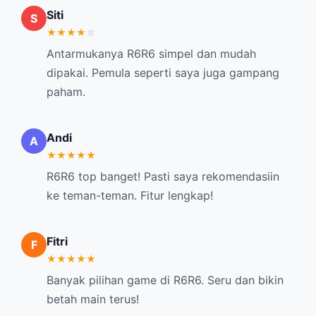
Siti
S
★
★
★
★
☆
Antarmukanya R6R6 simpel dan mudah
dipakai. Pemula seperti saya juga gampang
paham.
Andi
A
★
★
★
★
★
R6R6 top banget! Pasti saya rekomendasiin
ke teman-teman. Fitur lengkap!
Fitri
F
★
★
★
★
★
Banyak pilihan game di R6R6. Seru dan bikin
betah main terus!