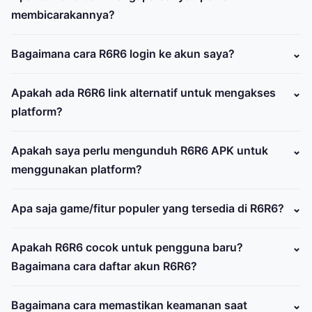
membicarakannya?
Bagaimana cara R6R6 login ke akun saya?
Apakah ada R6R6 link alternatif untuk mengakses
platform?
Apakah saya perlu mengunduh R6R6 APK untuk
menggunakan platform?
Apa saja game/fitur populer yang tersedia di R6R6?
Apakah R6R6 cocok untuk pengguna baru?
Bagaimana cara daftar akun R6R6?
Bagaimana cara memastikan keamanan saat