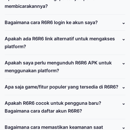
membicarakannya?
Bagaimana cara R6R6 login ke akun saya?
Apakah ada R6R6 link alternatif untuk mengakses
platform?
Apakah saya perlu mengunduh R6R6 APK untuk
menggunakan platform?
Apa saja game/fitur populer yang tersedia di R6R6?
Apakah R6R6 cocok untuk pengguna baru?
Bagaimana cara daftar akun R6R6?
Bagaimana cara memastikan keamanan saat