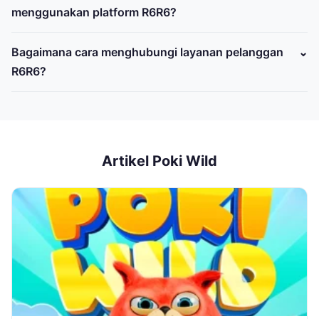
menggunakan platform R6R6?
Bagaimana cara menghubungi layanan pelanggan
R6R6?
Artikel Poki Wild