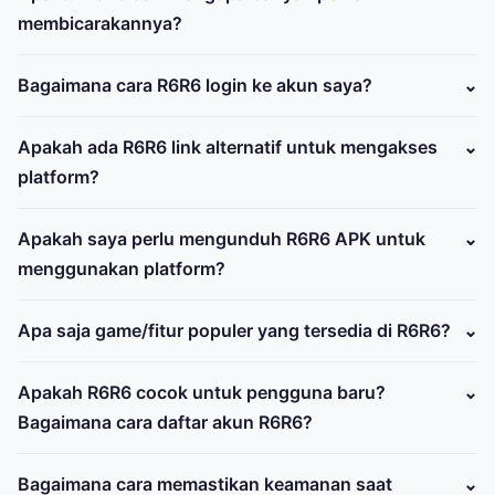
membicarakannya?
Bagaimana cara R6R6 login ke akun saya?
Apakah ada R6R6 link alternatif untuk mengakses
platform?
Apakah saya perlu mengunduh R6R6 APK untuk
menggunakan platform?
Apa saja game/fitur populer yang tersedia di R6R6?
Apakah R6R6 cocok untuk pengguna baru?
Bagaimana cara daftar akun R6R6?
Bagaimana cara memastikan keamanan saat