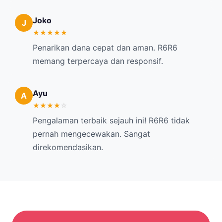
Joko
J
★
★
★
★
★
Penarikan dana cepat dan aman. R6R6
memang terpercaya dan responsif.
Ayu
A
★
★
★
★
☆
Pengalaman terbaik sejauh ini! R6R6 tidak
pernah mengecewakan. Sangat
direkomendasikan.