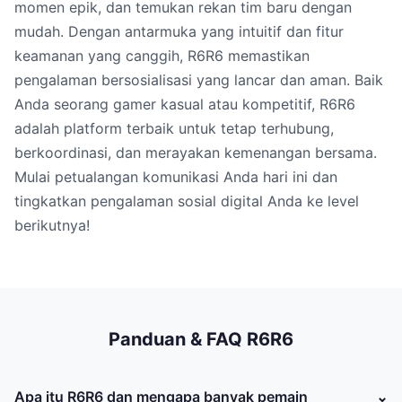
momen epik, dan temukan rekan tim baru dengan
mudah. Dengan antarmuka yang intuitif dan fitur
keamanan yang canggih, R6R6 memastikan
pengalaman bersosialisasi yang lancar dan aman. Baik
Anda seorang gamer kasual atau kompetitif, R6R6
adalah platform terbaik untuk tetap terhubung,
berkoordinasi, dan merayakan kemenangan bersama.
Mulai petualangan komunikasi Anda hari ini dan
tingkatkan pengalaman sosial digital Anda ke level
berikutnya!
Panduan & FAQ R6R6
Apa itu R6R6 dan mengapa banyak pemain