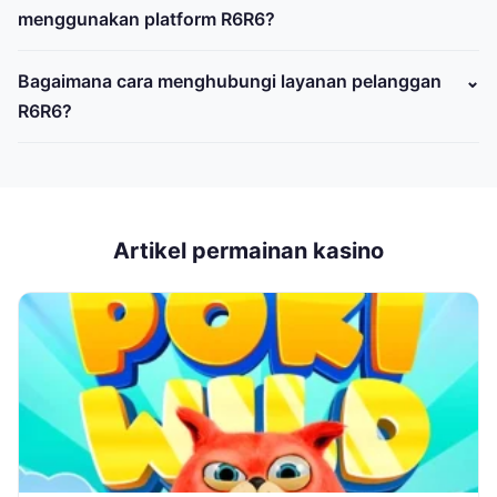
menggunakan platform R6R6?
Bagaimana cara menghubungi layanan pelanggan
R6R6?
Artikel permainan kasino