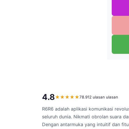
4.8
★
★
★
★
★
78.912 ulasan ulasan
R6R6 adalah aplikasi komunikasi revo
seluruh dunia. Nikmati obrolan suara d
Dengan antarmuka yang intuitif dan fi