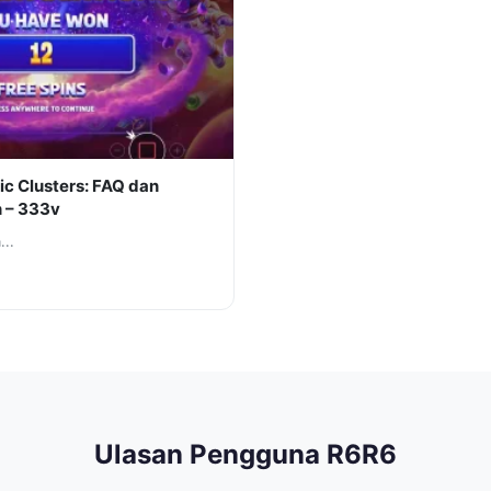
ic Clusters: FAQ dan
 – 333v
...
Ulasan Pengguna R6R6