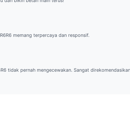
u dan bikin betah main terus!
 R6R6 memang terpercaya dan responsif.
R6R6 tidak pernah mengecewakan. Sangat direkomendasikan