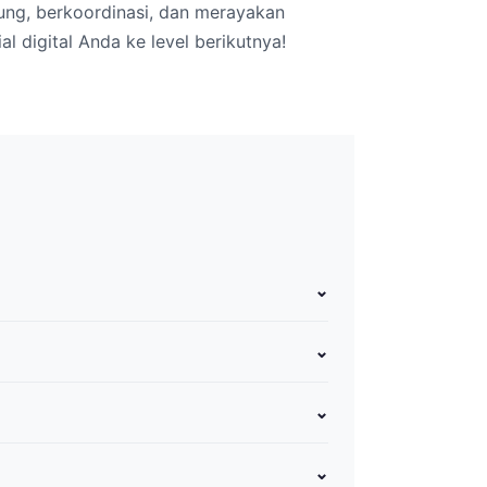
bung, berkoordinasi, dan merayakan
 digital Anda ke level berikutnya!