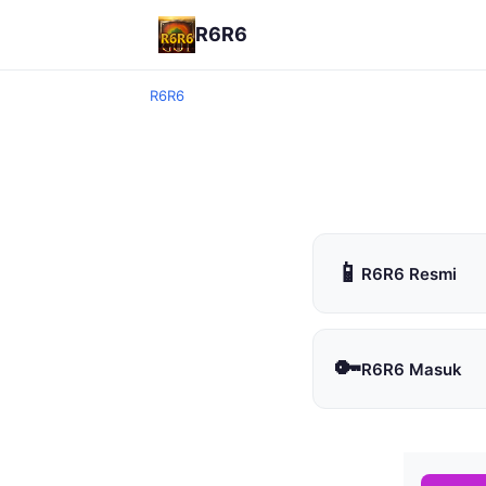
R6R6
R6R6
📱
R6R6 Resmi
🔑
R6R6 Masuk