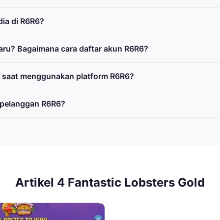
dia di R6R6?
ru? Bagaimana cara daftar akun R6R6?
 saat menggunakan platform R6R6?
 pelanggan R6R6?
Artikel 4 Fantastic Lobsters Gold