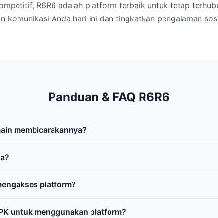
mpetitif, R6R6 adalah platform terbaik untuk tetap terhu
komunikasi Anda hari ini dan tingkatkan pengalaman sosial
Panduan & FAQ R6R6
main membicarakannya?
ya?
 mengakses platform?
PK untuk menggunakan platform?