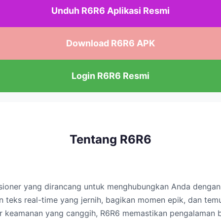
Unduh R6R6 Aplikasi Resmi
Download R6R6 APK
Login R6R6 Resmi
Tentang R6R6
lusioner yang dirancang untuk menghubungkan Anda dengan
an teks real-time yang jernih, bagikan momen epik, dan te
tur keamanan yang canggih, R6R6 memastikan pengalaman be