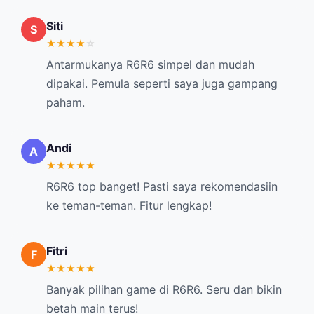
Siti
S
★
★
★
★
☆
Antarmukanya R6R6 simpel dan mudah
dipakai. Pemula seperti saya juga gampang
paham.
Andi
A
★
★
★
★
★
R6R6 top banget! Pasti saya rekomendasiin
ke teman-teman. Fitur lengkap!
Fitri
F
★
★
★
★
★
Banyak pilihan game di R6R6. Seru dan bikin
betah main terus!