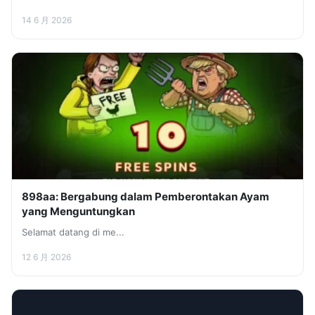
14 6 月 2026
898aa: Bergabung dalam Pemberontakan Ayam
yang Menguntungkan
Selamat datang di me...
12 6 月 2026