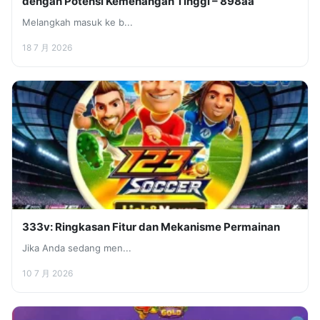
dengan Potensi Kemenangan Tinggi – 898aa
Melangkah masuk ke b...
18 7 月 2026
333v: Ringkasan Fitur dan Mekanisme Permainan
Jika Anda sedang men...
10 7 月 2026