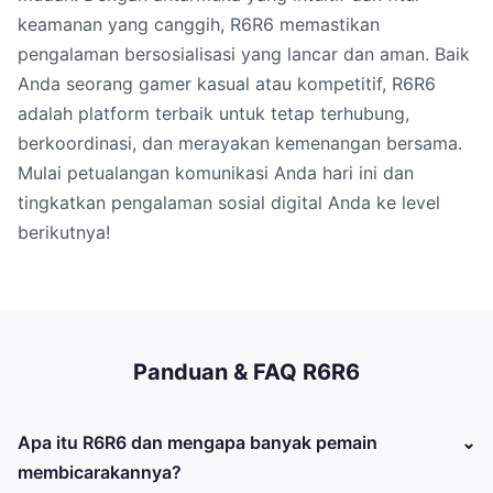
keamanan yang canggih, R6R6 memastikan
pengalaman bersosialisasi yang lancar dan aman. Baik
Anda seorang gamer kasual atau kompetitif, R6R6
adalah platform terbaik untuk tetap terhubung,
berkoordinasi, dan merayakan kemenangan bersama.
Mulai petualangan komunikasi Anda hari ini dan
tingkatkan pengalaman sosial digital Anda ke level
berikutnya!
Panduan & FAQ R6R6
Apa itu R6R6 dan mengapa banyak pemain
membicarakannya?