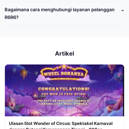
Bagaimana cara menghubungi layanan pelanggan
R6R6?
Artikel
Ulasan Slot Wonder of Circus: Spektakel Karnaval