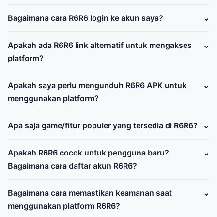
Bagaimana cara R6R6 login ke akun saya?
Apakah ada R6R6 link alternatif untuk mengakses
platform?
Apakah saya perlu mengunduh R6R6 APK untuk
menggunakan platform?
Apa saja game/fitur populer yang tersedia di R6R6?
Apakah R6R6 cocok untuk pengguna baru?
Bagaimana cara daftar akun R6R6?
Bagaimana cara memastikan keamanan saat
menggunakan platform R6R6?