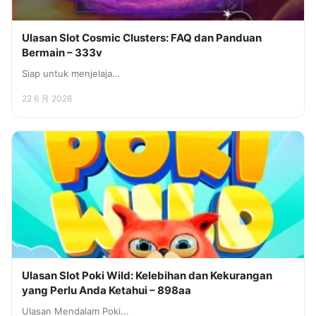
Ulasan Slot Cosmic Clusters: FAQ dan Panduan
Bermain – 333v
Siap untuk menjelaja...
22 6 月 2026
Ulasan Slot Poki Wild: Kelebihan dan Kekurangan
yang Perlu Anda Ketahui – 898aa
Ulasan Mendalam Poki...